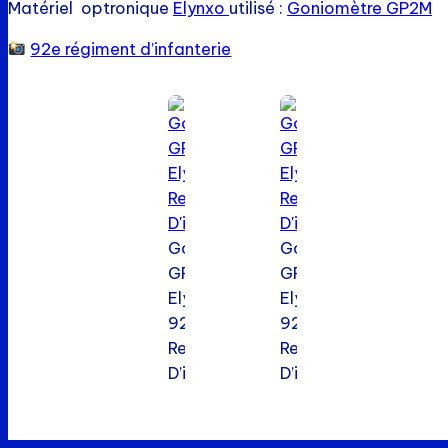
Matériel optronique
Elynxo
utilisé :
Goniomètre GP2M
92e régiment d’infanterie
Goniometre
Goniometre
GP2M
GP2M
Elynxo
Elynxo
92e
92e
Regiment
Regiment
D’infanterie
D’infanterie