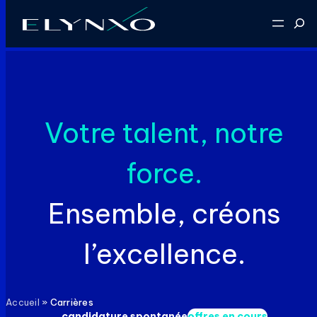
Aller
Reche
au
contenu
Votre talent, notre
force.
Ensemble, créons
l’excellence.
Accueil
»
Carrières
candidature spontanée
offres en cours