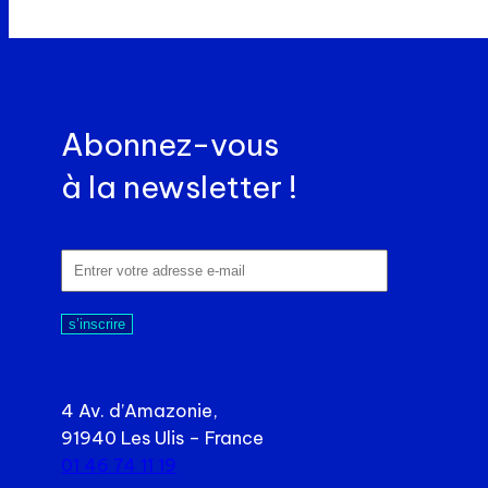
ensembles
composants
et
électroniques
équipements
innovants
complexes
pour
intégrant
Elynxo
Abonnez-vous
optique,
mécanique
à la newsletter !
et
électronique
s’inscrire
4 Av. d’Amazonie,
91940 Les Ulis – France
01 46 74 11 19