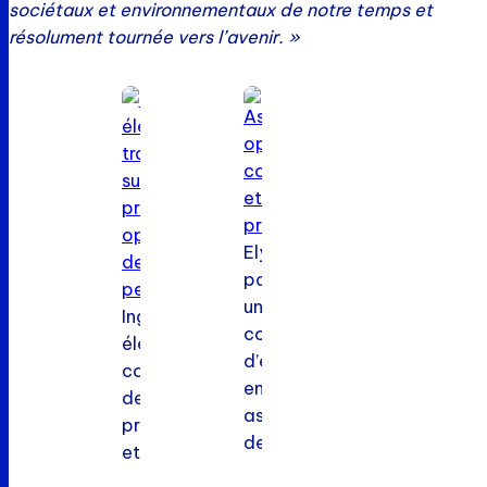
sociétaux et environnementaux de notre temps et
résolument tournée vers l’avenir. »
Elynxo
possède
une
Ingénieur
compétence
électronique
d’excellence
concevant
en
des
assemblage
produits
de
et
sous-
des