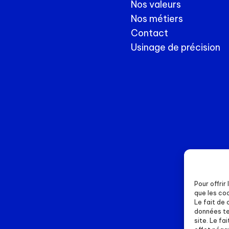
Nos valeurs
Nos métiers
Contact
Usinage de précision
Pour offrir
que les co
Le fait de
données te
site. Le fa