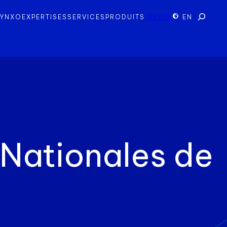
Recherc
LYNXO
EXPERTISES
SERVICES
PRODUITS
DEVIS
EN
 Nationales de