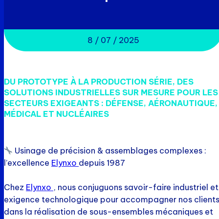
8 / 07 / 2025
DU PROTOTYPE À LA PRODUCTION SÉRIE, DES
SOLUTIONS INDUSTRIELLES SUR MESURE POUR LES
SECTEURS EXIGEANTS : DÉFENSE, AÉRONAUTIQUE,
MÉDICAL ET NUCLÉAIRES
Usinage de précision & assemblages complexes :
l’excellence
Elynxo
depuis 1987
Chez
Elynxo
, nous conjuguons savoir-faire industriel et
exigence technologique pour accompagner nos client
dans la réalisation de sous-ensembles mécaniques et