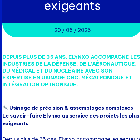
exigeants
20 / 06 / 2025
DEPUIS PLUS DE 35 ANS, ELYNXO ACCOMPAGNE LE
INDUSTRIES DE LA DÉFENSE, DE L’AÉRONAUTIQUE,
DU MÉDICAL ET DU NUCLÉAIRE AVEC SON
EXPERTISE EN USINAGE CNC, MÉCATRONIQUE ET
INTÉGRATION OPTRONIQUE.
Usinage de précision & assemblages complexes –
Le savoir-faire Elynxo au service des projets les plus
exigeants
Depuis plus de 35 ans, Elynxo accompagne les secteur